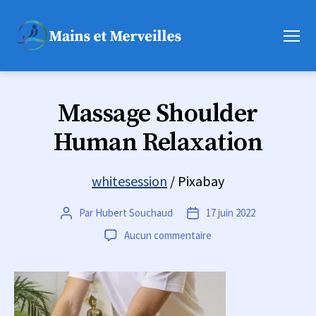
Menu
Mains
et
Merveilles
Massage Shoulder
Human Relaxation
whitesession
/ Pixabay
Par
Hubert Souchaud
17 juin 2022
Auteur
Date
de
de
sur
Aucun commentaire
l’article
l’article
Massage
Shoulder
Human
Relaxation